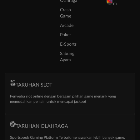
Olahraga
m
Crash
Game
Arcade
Poker
E-Sports
Sabung
Ayam
TARUHAN SLOT
Penyedia slot online dengan beragam pilihan game menarik yang
memudahkan pemain untuk mencapai jackpot
TARUHAN OLAHRAGA
Sportsbook Gaming Platform Terbaik menawarkan lebih banyak game,