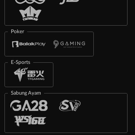
Poker
E-Sports
Sabung Ayam