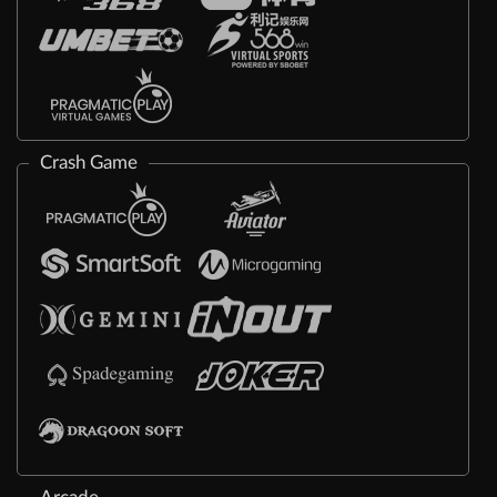
Crash Game