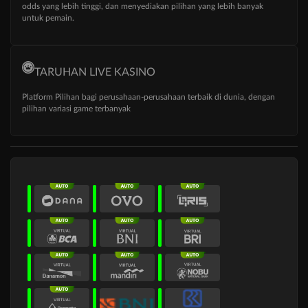
odds yang lebih tinggi, dan menyediakan pilihan yang lebih banyak
untuk pemain.
TARUHAN LIVE KASINO
Platform Pilihan bagi perusahaan-perusahaan terbaik di dunia, dengan
pilihan variasi game terbanyak