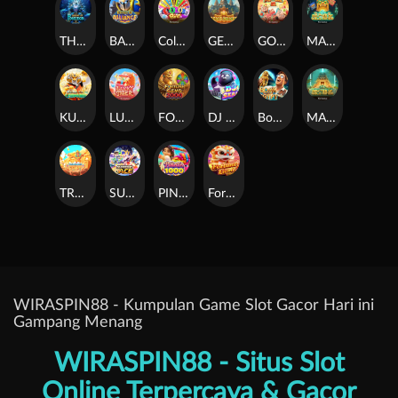
THRONE OF POSEIDON
BATTLE OF ALLIANCE
Color Bingo
GEMS MINER
GOD OF FORTUNE 2
MASTER OF GOLD MINER 2
KUNG FU LEOPARD
LUCKY TIGER
FORTUNE GEMS 2000
DJ SEAL
Book of Egypt
MASTER OF GOLD MINER
TREASURES OF EGYPT
SUPREME ACE
PINATA 1000
Fortune Lion
WIRASPIN88 - Kumpulan Game Slot Gacor Hari ini
Gampang Menang
WIRASPIN88 - Situs Slot
Online Terpercaya & Gacor